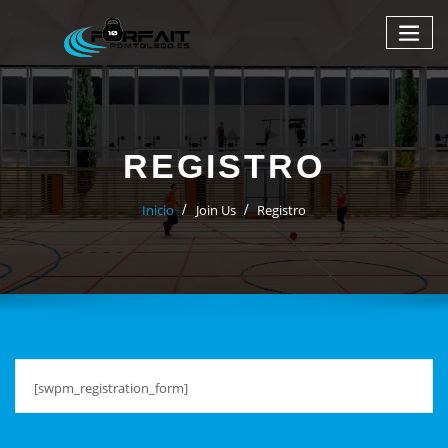
REGISTRO
Inicio
Join Us
Registro
[swpm_registration_form]